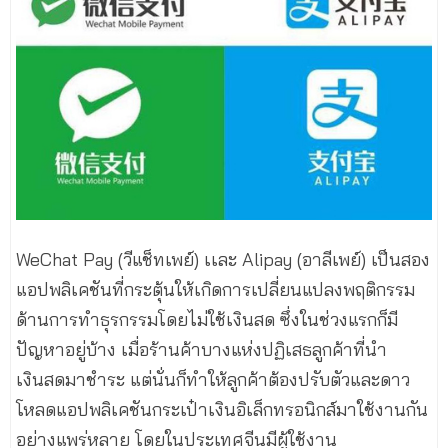
WeChat Pay (วีแช็ทเพย์) เเละ Alipay (อาลีเพย์) เป็นสอง
แอปพลิเคชันที่กระตุ้นให้เกิดการเปลี่ยนแปลงพฤติกรรม
ด้านการทำธุรกรรมโดยไม่ใช้เงินสด ซึ่งในช่วงแรกก็มี
ปัญหาอยู่บ้าง เมื่อร้านค้าบางแห่งปฏิเสธลูกค้าที่นำ
เงินสดมาชำระ แต่นั่นก็ทำให้ลูกค้าต้องปรับตัวและดาว
โหลดแอปพลิเคชันกระเป๋าเงินอิเล็กทรอนิกส์มาใช้งานกัน
อย่างแพร่หลาย โดยในประเทศจีนมีผู้ใช้งาน