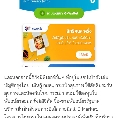
และนอกจากนี้ก็ยังมีฟีเจอร์อื่น ๆ ที่อยู่ในแอปเป๋าตังเช่น
บัญชีกรุงไทย, เงินกู้ กยศ., กระเป๋าสุขภาพ ใช้สิทธิประกัน
สุขภาพและป้องกันโรค, กระเป๋า สบม. ใช้ลงทุนใน
พันธบัตรออมทรัพย์ดิจิทัล ซื้อ-ขายพันธบัตรรัฐบาล,
บริการยืนยันตัวตนทางอิเล็กทรอนิกส์, D Market,
โครงการไทยร่วมใจ แสดงความประสงค์เพื่อเข้ารับบริการ